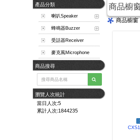
產品分類
商品櫥
喇叭Speaker
商品櫥窗
蜂鳴器Buzzer
受話器Receiver
麥克風Microphone
商品搜尋
瀏覽人次統計
當日人次:5
累計人次:1844235
CXS1