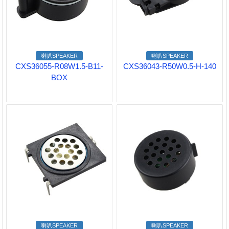
喇叭SPEAKER
喇叭SPEAKER
CXS36055-R08W1.5-B11-
CXS36043-R50W0.5-H-140
BOX
喇叭SPEAKER
喇叭SPEAKER