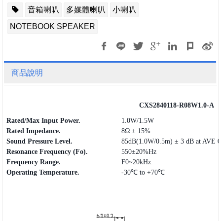
音箱喇叭
多媒體喇叭
小喇叭
NOTEBOOK SPEAKER
商品說明
CXS2840118-R08W1.0-A
Rated/Max Input Power.
1.0W/1.5W
Rated Impedance.
8Ω ± 15%
Sound Pressure Level.
85dB(1.0W/0.5m) ± 3 dB at AVE 
Resonance Frequency (Fo).
550±20%Hz
Frequency
Range
.
F0~20kHz.
Operating
Temperature.
-30℃ to +70℃