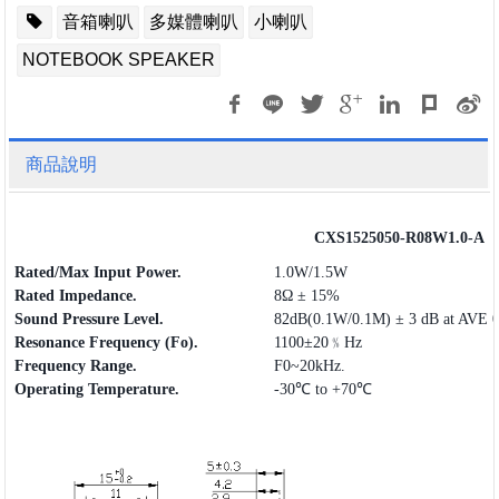
音箱喇叭
多媒體喇叭
小喇叭
NOTEBOOK SPEAKER
商品說明
CXS1525050-R08W1.0-A
Rated/Max Input Power.
1.0W/1.5W
Rated Impedance.
8Ω ± 15%
Sound Pressure Level.
82dB(0.1W/0.1M) ± 3 dB at AVE 
Resonance Frequency (Fo).
1100±20﹪Hz
Frequency
Range
.
F0~20kHz.
Operating
Temperature.
-30℃ to +70℃