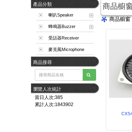
產品分類
商品櫥
喇叭Speaker
商品櫥窗
蜂鳴器Buzzer
受話器Receiver
麥克風Microphone
商品搜尋
瀏覽人次統計
當日人次:385
累計人次:1843902
CXS4