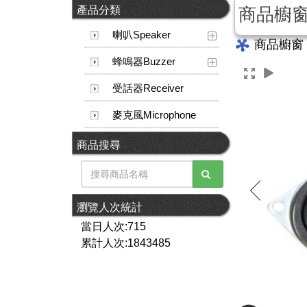
產品分類
商品櫥
喇叭Speaker
商品櫥窗
蜂鳴器Buzzer
受話器Receiver
麥克風Microphone
商品搜尋
瀏覽人次統計
當日人次:715
累計人次:1843485