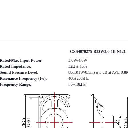
CXS4070275-R32W3.0-1B-N12C
Rated/Max Input Power.
3.0W/4.0W
Rated Impedance.
32Ω ± 15%
Sound Pressure Level.
88dB(1W/0.5m) ± 3 dB at AVE 0.8
Resonance Frequency (Fo).
400±20%Hz
Frequency
Range
.
F0~18kHz.