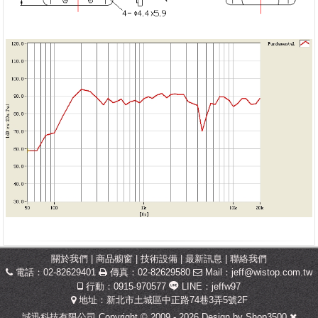
關於我們
|
商品櫥窗
|
技術設備
|
最新訊息
|
聯絡我們
電話：02-82629401
傳真：02-82629580
Mail：
jeff@wistop.com.tw
行動：0915-970577
LINE：jeffw97
地址：新北市土城區中正路74巷3弄5號2F
誠迅科技有限公司 Copyright © 2009 - 2026 Design by
Shop3500