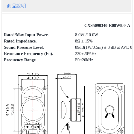
商品說明
CXS5090340-R08W8.0-A
Rated/Max Input Power.
8.0W /10.0W
Rated Impedance.
8Ω ± 15%
Sound Pressure Level.
89dB(1W/0.5m) ± 3 dB at AVE 0.
Resonance Frequency (Fo).
220±20%Hz
Frequency
Range
.
F0~20kHz.