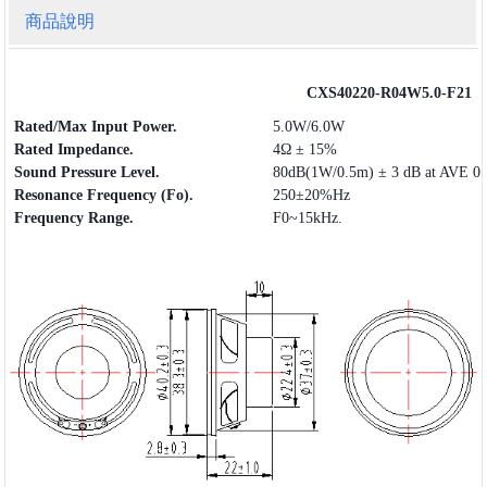
商品說明
CXS40220-R04W5.0-F21
Rated/Max Input Power.
5.0W/6.0W
Rated Impedance.
4Ω ± 15%
Sound Pressure Level.
80dB(1W/0.5m) ± 3 dB at AVE 0.
Resonance Frequency (Fo).
250±20%Hz
Frequency
Range
.
F0~15kHz.