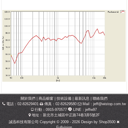
關於我們
|
商品櫥窗
|
技術設備
|
最新訊息
|
聯絡我們
電話：02-82629401
傳真：02-82629580
Mail：
jeff@wistop.com.tw
行動：0915-970577
LINE：jeffw97
地址：新北市土城區中正路74巷3弄5號2F
誠迅科技有限公司 Copyright © 2009 - 2026 Design by
Shop3500
Fullvision