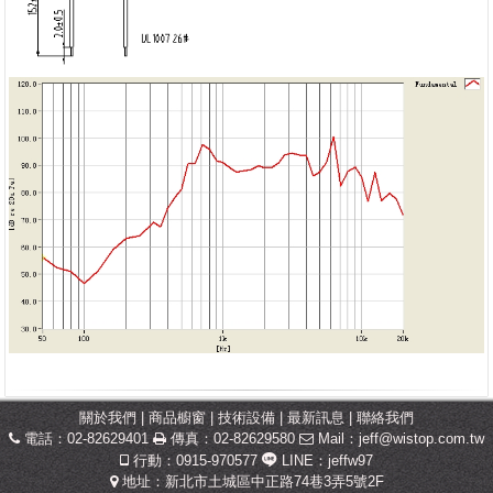
關於我們
|
商品櫥窗
|
技術設備
|
最新訊息
|
聯絡我們
電話：02-82629401
傳真：02-82629580
Mail：
jeff@wistop.com.tw
行動：0915-970577
LINE：jeffw97
地址：新北市土城區中正路74巷3弄5號2F