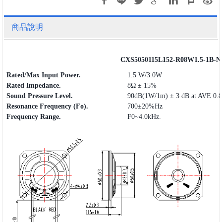
商品說明
CXS5050115L152-R08W1.5-1B-
Rated/Max Input Power.
1.5 W/3.0W
Rated Impedance.
8Ω ± 15%
Sound Pressure Level.
90dB(1W/1m) ± 3 dB at AVE 0.
Resonance Frequency (Fo).
700±20%Hz
Frequency
Range
.
F0~4.0kHz.