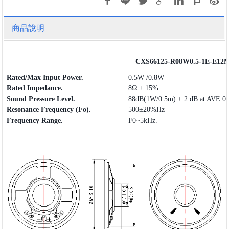
商品說明
CXS66125-R08W0.5-1E-E12
Rated/Max Input Power.
0.5W /0.8W
Rated Impedance.
8Ω ± 15%
Sound Pressure Level.
88dB(1W/0.5m) ± 2 dB at AVE 0.
Resonance Frequency (Fo).
500±20%Hz
Frequency
Range
.
F0~5kHz.