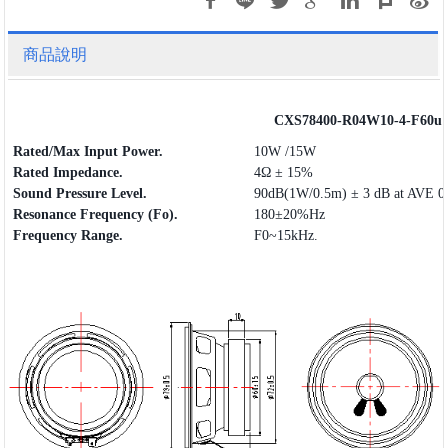
商品說明
CXS78400-R04W10-4-F60u
Rated/Max Input Power.
10W /15W
Rated Impedance.
4Ω ± 15%
Sound Pressure Level.
90dB(1W/0.5m) ± 3 dB at AVE 0.
Resonance Frequency (Fo).
180±20%Hz
Frequency
Range
.
F0~15kHz.