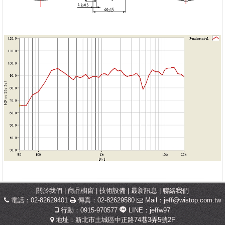
關於我們
|
商品櫥窗
|
技術設備
|
最新訊息
|
聯絡我們
電話：02-82629401
傳真：02-82629580
Mail：
jeff@wistop.com.tw
行動：0915-970577
LINE：jeffw97
地址：新北市土城區中正路74巷3弄5號2F