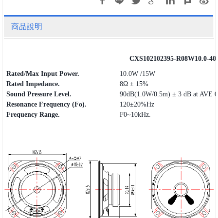
商品說明
CXS102102395-R08W10.0-40
Rated/Max Input Power.
10.0W /15W
Rated Impedance.
8Ω ± 15%
Sound Pressure Level.
90dB(1.0W/0.5m) ± 3 dB at AVE 
Resonance Frequency (Fo).
120±20%Hz
Frequency
Range
.
F0~10kHz.