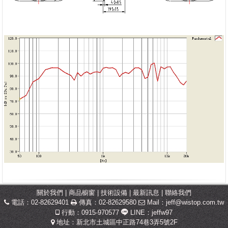
關於我們
|
商品櫥窗
|
技術設備
|
最新訊息
|
聯絡我們
電話：02-82629401
傳真：02-82629580
Mail：
jeff@wistop.com.tw
行動：0915-970577
LINE：jeffw97
地址：新北市土城區中正路74巷3弄5號2F