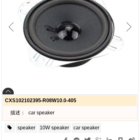
CXS102102395-R08W10.0-405
描述：
car speaker
speaker
10W speaker
car speaker