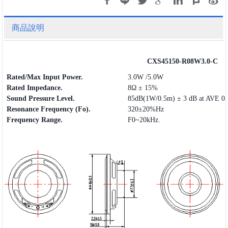
商品說明
CXS45150-R08W3.0-C
Rated/Max Input Power.
3.0W /5.0W
Rated Impedance.
8Ω ± 15%
Sound Pressure Level.
85dB(1W/0.5m) ± 3 dB at AVE 0.
Resonance Frequency (Fo).
320±20%Hz
Frequency
Range
.
F0~20kHz.