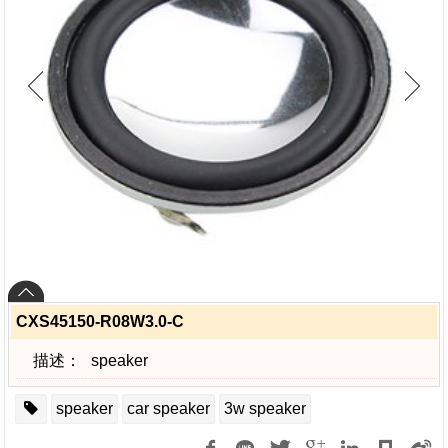
CXS45150-R08W3.0-C
描述：
speaker
speaker
car speaker
3w speaker