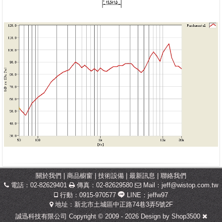
關於我們
|
商品櫥窗
|
技術設備
|
最新訊息
|
聯絡我們
電話：02-82629401
傳真：02-82629580
Mail：
jeff@wistop.com.tw
行動：0915-970577
LINE：jeffw97
地址：新北市土城區中正路74巷3弄5號2F
誠迅科技有限公司 Copyright © 2009 - 2026 Design by
Shop3500