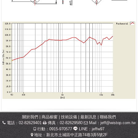
關於我們
|
商品櫥窗
|
技術設備
|
最新訊息
|
聯絡我們
電話：02-82629401
傳真：02-82629580
Mail：
jeff@wistop.com.tw
行動：0915-970577
LINE：jeffw97
地址：新北市土城區中正路74巷3弄5號2F