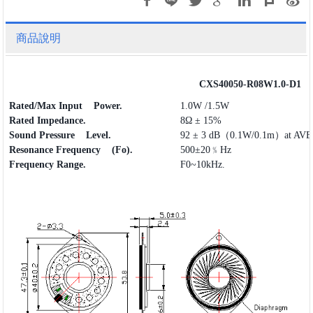
商品說明
CXS40050-R08W1.0-D1
Rated/Max Input Power.
1.0W /1.5W
Rated Impedance.
8Ω ± 15%
Sound Pressure Level.
92 ± 3 dB（0.1W/0.1m）at AVE 
Resonance Frequency (Fo).
500±20﹪Hz
Frequency
Range
.
F0~10kHz.