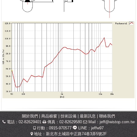
關於我們
|
商品櫥窗
|
技術設備
|
最新訊息
|
聯絡我們
電話：02-82629401
傳真：02-82629580
Mail：
jeff@wistop.com.tw
行動：0915-970577
LINE：jeffw97
地址：新北市土城區中正路74巷3弄5號2F