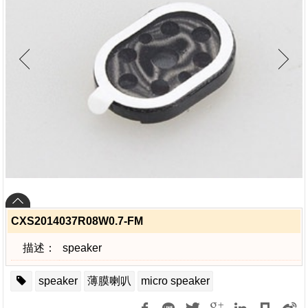
CXS2014037R08W0.7-FM
描述：
speaker
speaker
薄膜喇叭
micro speaker