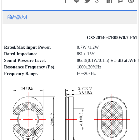
商品說明
CXS2014037R08W0.7-FM
Rated/Max Input Power.
0.7W /1.2W
Rated Impedance.
8Ω ± 15%
Sound Pressure Level.
86dB(0.1W/0.1m) ± 3 dB at AVE 
Resonance Frequency (Fo).
1000±20%Hz
Frequency
Range
.
F0~20kHz.