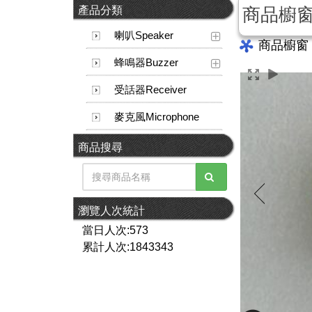
產品分類
商品櫥
喇叭Speaker
商品櫥窗
蜂鳴器Buzzer
受話器Receiver
麥克風Microphone
商品搜尋
瀏覽人次統計
當日人次:573
累計人次:1843343