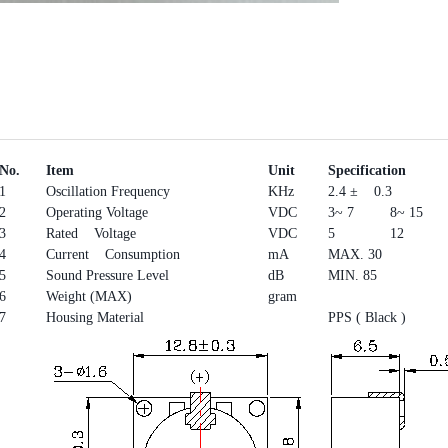
No.
Item
Unit
Specification
1
Oscillation Frequency
KHz
2.4 ± 0.3
2
Operating Voltage
VDC
3~ 7
8~ 15
3
Rated Voltage
VDC
5
12
4
Current Consumption
mA
MAX. 30
5
Sound Pressure Level
dB
MIN. 85
6
Weight (MAX)
gram
7
Housing Material
PPS ( Black )