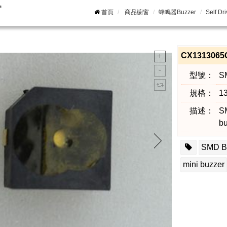
窗
首頁
商品櫥窗
蜂鳴器Buzzer
Self Dr
CX1313065C
型號：
S
規格：
1
描述：
S
b
SMD 
mini buzzer