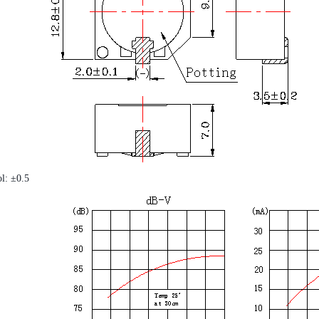
l: ±0.5