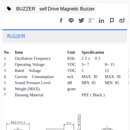
BUZZER
self Drive Magnetic Buzzer
商品說明
No.
Item
Unit
Specification
1
Oscillation Frequency
KHz
2.3 ± 0.3
2
Operating Voltage
VDC
3~ 7
8~ 15
1
3
Rated Voltage
VDC
5
12
2
4
Current Consumption
mA
MAX. 30
MAX. 30
5
Sound Pressure Level
dB
MIN. 85
MIN. 85
M
6
Weight (MAX)
gram
7
Housing Material
PBT ( Black )