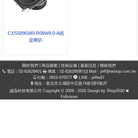
CXS5090340-R08W8.0-A紙
盆喇叭
關於我們
|
商品櫥窗
|
技術設備
|
最新訊息
|
聯絡我們
電話：02-82629401
傳真：02-82629580
Mail：
jeff@wistop.com.tw
行動：0915-970577
LINE：jeffw97
地址：新北市土城區中正路74巷3弄5號2F
誠迅科技有限公司 Copyright © 2009 - 2026 Design by
Shop3500
Fullvision